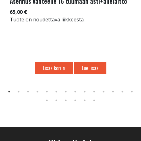
Asennus vanteelle 16 tuumaan asti+allelaitto
65,00 €
Tuote on noudettava liikkeestä.
Lisää koriin
Lue lisää