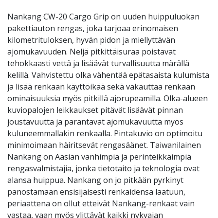
Nankang CW-20 Cargo Grip on uuden huippuluokan
pakettiauton rengas, joka tarjoaa erinomaisen
kilometrituloksen, hyvän pidon ja miellyttävän
ajomukavuuden. Neljä pitkittäisuraa poistavat
tehokkaasti vettä ja lisäävät turvallisuutta märällä
kelillä. Vahvistettu olka vähentää epätasaista kulumista
ja lisää renkaan käyttöikää sekä vakauttaa renkaan
ominaisuuksia myös pitkillä ajorupeamilla. Olka-alueen
kuviopalojen leikkaukset pitävät lisäävät pinnan
joustavuutta ja parantavat ajomukavuutta myös
kuluneemmallakin renkaalla. Pintakuvio on optimoitu
minimoimaan häiritsevät rengasäänet. Taiwanilainen
Nankang on Aasian vanhimpia ja perinteikkäimpiä
rengasvalmistajia, jonka tietotaito ja teknologia ovat
alansa huippua. Nankang on jo pitkään pyrkinyt
panostamaan ensisijaisesti renkaidensa laatuun,
periaattena on ollut etteivät Nankang-renkaat vain
vastaa, vaan myös ylittävät kaikki nykyajan