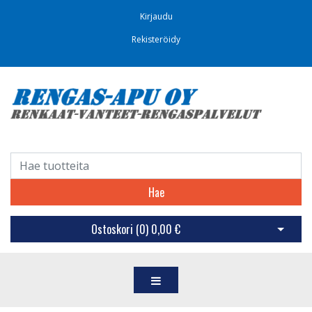
Kirjaudu
Rekisteröidy
Hae
Ostoskori (
0
)
0,00 €
Avaa os