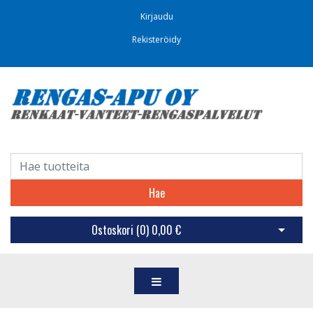
Kirjaudu
Rekisteröidy
Hae
Ostoskori (
0
)
0,00 €
Avaa os