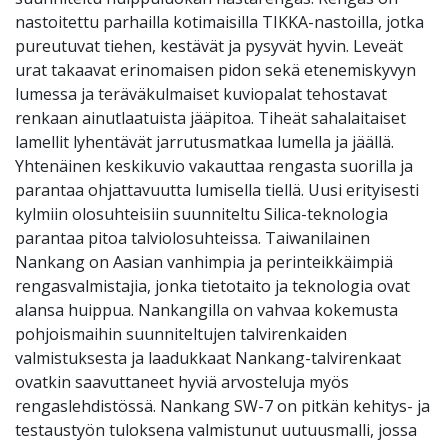
nastoitettu parhailla kotimaisilla TIKKA-nastoilla, jotka
pureutuvat tiehen, kestävät ja pysyvät hyvin. Leveät
urat takaavat erinomaisen pidon sekä etenemiskyvyn
lumessa ja teräväkulmaiset kuviopalat tehostavat
renkaan ainutlaatuista jääpitoa. Tiheät sahalaitaiset
lamellit lyhentävät jarrutusmatkaa lumella ja jäällä.
Yhtenäinen keskikuvio vakauttaa rengasta suorilla ja
parantaa ohjattavuutta lumisella tiellä. Uusi erityisesti
kylmiin olosuhteisiin suunniteltu Silica-teknologia
parantaa pitoa talviolosuhteissa. Taiwanilainen
Nankang on Aasian vanhimpia ja perinteikkäimpiä
rengasvalmistajia, jonka tietotaito ja teknologia ovat
alansa huippua. Nankangilla on vahvaa kokemusta
pohjoismaihin suunniteltujen talvirenkaiden
valmistuksesta ja laadukkaat Nankang-talvirenkaat
ovatkin saavuttaneet hyviä arvosteluja myös
rengaslehdistössä. Nankang SW-7 on pitkän kehitys- ja
testaustyön tuloksena valmistunut uutuusmalli, jossa