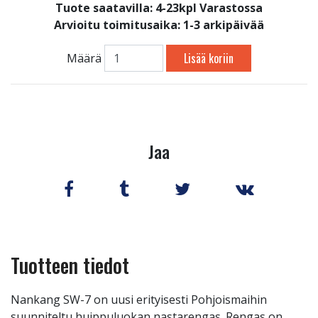
Tuote saatavilla:
4-23kpl Varastossa
Arvioitu toimitusaika: 1-3 arkipäivää
Lisää koriin
Määrä
Jaa
Tuotteen tiedot
Nankang SW-7 on uusi erityisesti Pohjoismaihin
suunniteltu huippuluokan nastarengas. Rengas on