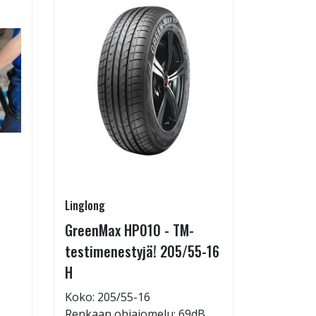
Linglong
Pirkanmaa
GreenMax HP010 - TM-
Asennus 
testimenestyjä! 205/55-16
allelaitt
H
85,00 €
Tuote on
Koko: 205/55-16
liikkeestä
Renkaan ohiajomelu: 69dB