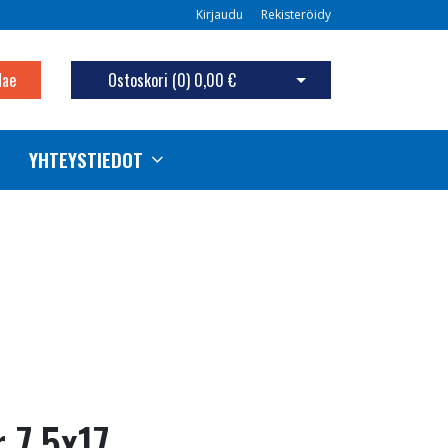
Kirjaudu
Rekisteröidy
Hae
Ostoskori (
0
)
0,00 €
Avaa ostoskori
YHTEYSTIEDOT
r 7.5x17