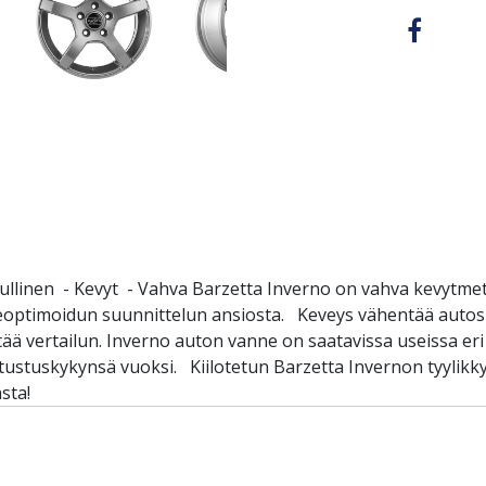
ullinen - Kevyt - Vahva Barzetta Inverno on vahva kevytmeta
eoptimoidun suunnittelun ansiosta. Keveys vähentää autosi
ää vertailun. Inverno auton vanne on saatavissa useissa eri
stustuskykynsä vuoksi. Kiilotetun Barzetta Invernon tyylikk
sta!