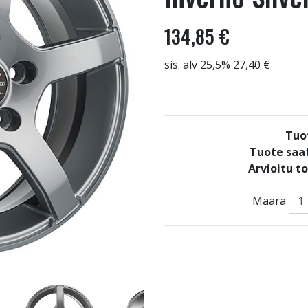
134,85 €
sis. alv 25,5% 27,40 €
Tuo
Tuote saat
Arvioitu t
Määrä