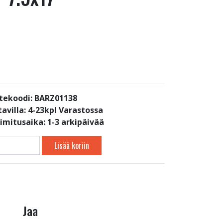
tekoodi: BARZ01138
avilla:
4-23kpl Varastossa
oimitusaika: 1-3 arkipäivää
Lisää koriin
Jaa