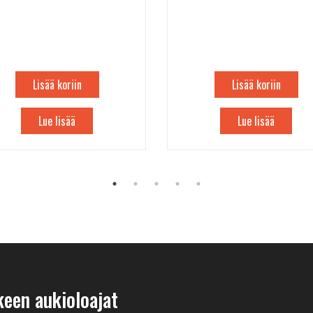
Lisää koriin
Lisää koriin
Lue lisää
Lue lisää
keen aukioloajat