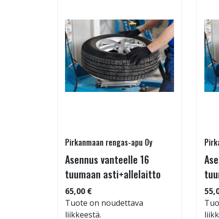
Pirkanmaan rengas-apu Oy
Pirk
- ja
Asennus vanteelle 16
Ase
estys
tuumaan asti+allelaitto
tuu
65,00 €
55,
Tuote on noudettava
Tuo
liikkeestä.
liik
: 71dB