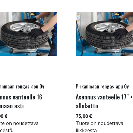
anmaan rengas-apu Oy
Pirkanmaan rengas-apu Oy
nnus vanteelle 16
Asennus vanteelle 17" +
maan asti
allelaitto
00 €
75,00 €
te on noudettava
Tuote on noudettava
keestä.
liikkeestä.