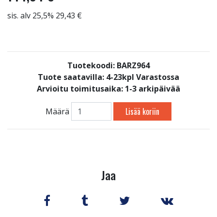
sis. alv 25,5% 29,43 €
Tuotekoodi: BARZ964
Tuote saatavilla:
4-23kpl Varastossa
Arvioitu toimitusaika: 1-3 arkipäivää
Lisää koriin
Määrä
Jaa