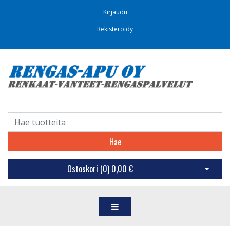
Kirjaudu
Rekisteröidy
Hae
Ostoskori (
0
)
0,00 €
Avaa os