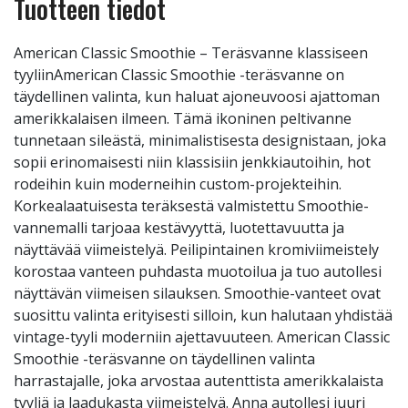
Tuotteen tiedot
American Classic Smoothie – Teräsvanne klassiseen
tyyliinAmerican Classic Smoothie -teräsvanne on
täydellinen valinta, kun haluat ajoneuvoosi ajattoman
amerikkalaisen ilmeen. Tämä ikoninen peltivanne
tunnetaan sileästä, minimalistisesta designistaan, joka
sopii erinomaisesti niin klassisiin jenkkiautoihin, hot
rodeihin kuin moderneihin custom-projekteihin.
Korkealaatuisesta teräksestä valmistettu Smoothie-
vannemalli tarjoaa kestävyyttä, luotettavuutta ja
näyttävää viimeistelyä. Peilipintainen kromiviimeistely
korostaa vanteen puhdasta muotoilua ja tuo autollesi
näyttävän viimeisen silauksen. Smoothie-vanteet ovat
suosittu valinta erityisesti silloin, kun halutaan yhdistää
vintage-tyyli moderniin ajettavuuteen. American Classic
Smoothie -teräsvanne on täydellinen valinta
harrastajalle, joka arvostaa autenttista amerikkalaista
tyyliä ja laadukasta viimeistelyä. Anna autollesi juuri