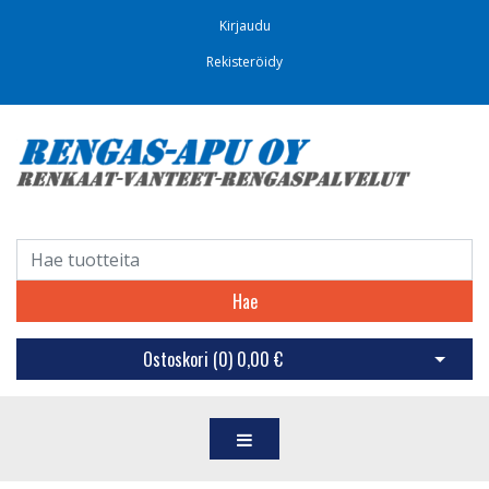
Kirjaudu
Rekisteröidy
Hae
Ostoskori (
0
)
0,00 €
Avaa os