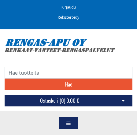
Kirjaudu
Rekisteröidy
Hae
Ostoskori (
0
)
0,00 €
Avaa os