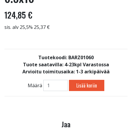
124,85 €
sis. alv 25,5% 25,37 €
Tuotekoodi: BARZ01060
Tuote saatavilla:
4-23kpl Varastossa
Arvioitu toimitusaika: 1-3 arkipäivää
Lisää koriin
Määrä
Jaa