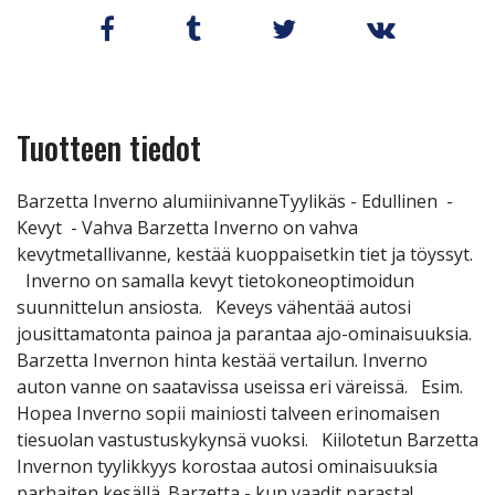
Tuotteen tiedot
Barzetta Inverno alumiinivanneTyylikäs - Edullinen -
Kevyt - Vahva Barzetta Inverno on vahva
kevytmetallivanne, kestää kuoppaisetkin tiet ja töyssyt.
Inverno on samalla kevyt tietokoneoptimoidun
suunnittelun ansiosta. Keveys vähentää autosi
jousittamatonta painoa ja parantaa ajo-ominaisuuksia.
Barzetta Invernon hinta kestää vertailun. Inverno
auton vanne on saatavissa useissa eri väreissä. Esim.
Hopea Inverno sopii mainiosti talveen erinomaisen
tiesuolan vastustuskykynsä vuoksi. Kiilotetun Barzetta
Invernon tyylikkyys korostaa autosi ominaisuuksia
parhaiten kesällä. Barzetta - kun vaadit parasta!