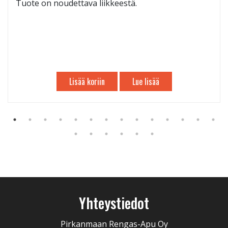
Tuote on noudettava liikkeestä.
Lisää koriin
Lue lisää
Yhteystiedot
Pirkanmaan Rengas-Apu Oy