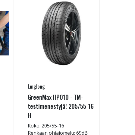
Linglong
Pirkanmaa
GreenMax HP010 - TM-
Asennus 
testimenestyjä! 205/55-16
allelaitt
H
85,00 €
Tuote on
Koko: 205/55-16
liikkeestä
Renkaan ohiajomelu: 69dB