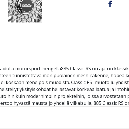
 aidolla motorsport-hengellä885 Classic RS on ajaton klassi
anteen tunnistettava monipuolainen mesh-rakenne, hopea keski
ka ei koskaan mene pois muodista. Classic RS -muotoilu yhdist
meistellyt yksityiskohdat heijastavat korkeaa laatua ja into
 autoihin kuin modernimpiin projekteihin, joissa arvostetaan 
rtoo hyvästä mausta jo yhdellä vilkaisulla, 885 Classic RS on