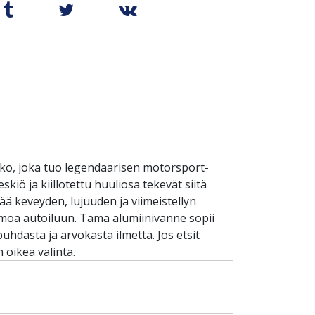
kko, joka tuo legendaarisen motorsport-
ö ja kiillotettu huuliosa tekevät siitä
ää keveyden, lujuuden ja viimeistellyn
himoa autoiluun. Tämä alumiinivanne sopii
puhdasta ja arvokasta ilmettä. Jos etsit
 oikea valinta.