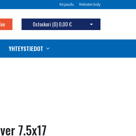
Kirjaudu
Rekisteröidy
Hae
Ostoskori (
0
)
0,00 €
Avaa ostoskori
YHTEYSTIEDOT
lver 7.5x17