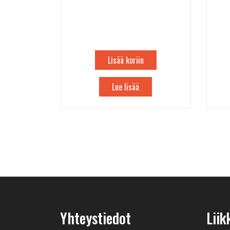
Lisää koriin
Lue lisää
Yhteystiedot
Liik