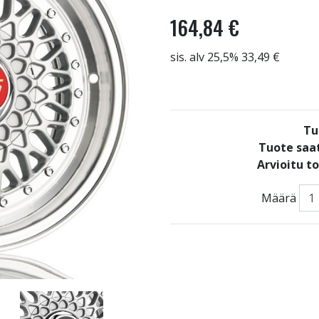
164,84 €
sis. alv 25,5% 33,49 €
Tu
Tuote saat
Arvioitu t
Määrä