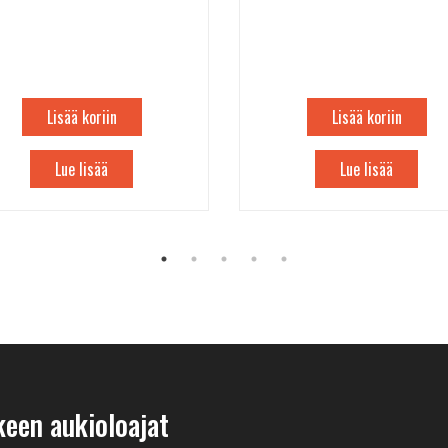
Lisää koriin
Lisää koriin
Lue lisää
Lue lisää
keen aukioloajat