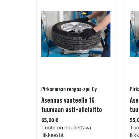
Pirkanmaan rengas-apu Oy
Pirk
16 T
Asennus vanteelle 16
Ase
tuumaan asti+allelaitto
tuu
 94
65,00 €
55,
Tuote on noudettava
Tuo
liikkeestä.
liik