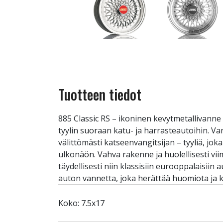
Tuotteen tiedot
885 Classic RS – ikoninen kevytmetallivanne
tyylin suoraan katu- ja harrasteautoihin. V
välittömästi katseenvangitsijan – tyyliä, jo
ulkonäön. Vahva rakenne ja huolellisesti vii
täydellisesti niin klassisiin eurooppalaisiin
auton vannetta, joka herättää huomiota ja ke
Koko: 7.5x17