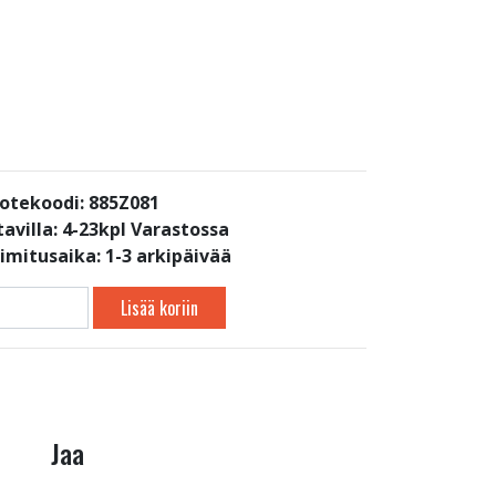
otekoodi: 885Z081
avilla:
4-23kpl Varastossa
oimitusaika: 1-3 arkipäivää
Lisää koriin
Jaa