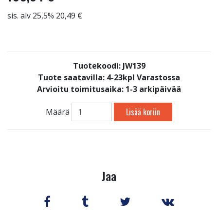
sis. alv 25,5% 20,49 €
Tuotekoodi: JW139
Tuote saatavilla:
4-23kpl Varastossa
Arvioitu toimitusaika: 1-3 arkipäivää
Lisää koriin
Määrä
Jaa