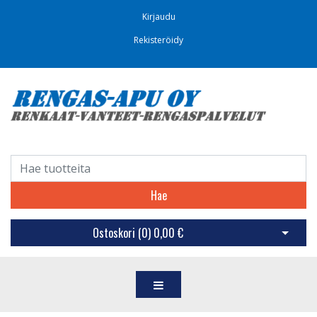
Kirjaudu
Rekisteröidy
Hae
Ostoskori (
0
)
0,00 €
Avaa os