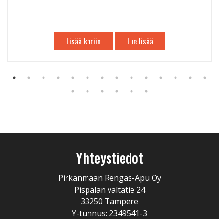
Lisää koriin
Lue lisää
Yhteystiedot
Pirkanmaan Rengas-Apu Oy
Pispalan valtatie 24
33250 Tampere
Y-tunnus: 2349541-3