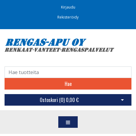
Kirjaudu
Rekisteröidy
Hae
Ostoskori (
0
)
0,00 €
Avaa os