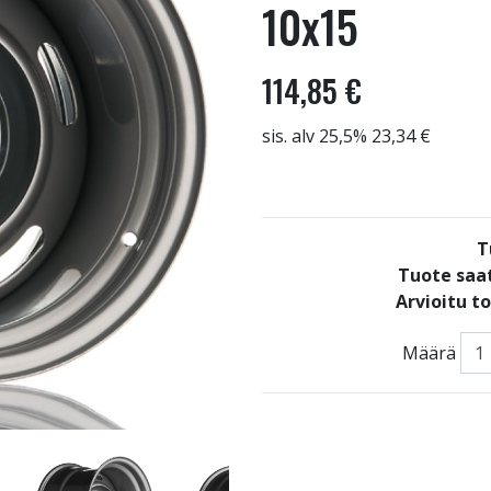
10x15
114,85 €
sis. alv 25,5% 23,34 €
T
Tuote saat
Arvioitu t
Määrä