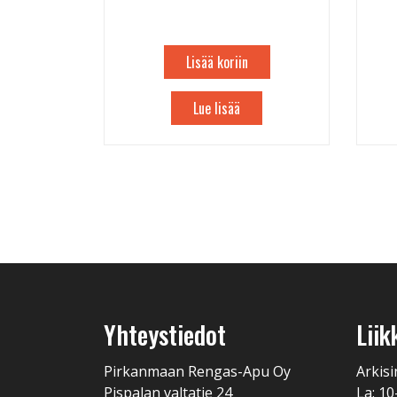
Lisää koriin
Lue lisää
Yhteystiedot
Liik
Pirkanmaan Rengas-Apu Oy
Arkisi
Pispalan valtatie 24
La: 10