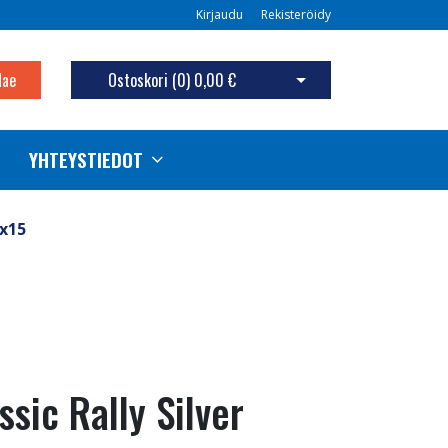
Kirjaudu
Rekisteröidy
Hae
Ostoskori (
0
)
0,00 €
Avaa ostoskori
YHTEYSTIEDOT
0x15
sic Rally Silver