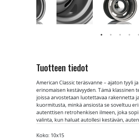
Tuotteen tiedot
American Classic teräsvanne – ajaton tyyli 
erinomaisen kestävyyden. Tämä klassinen terä
joissa arvostetaan luotettavaa rakennetta j
kuormitusta, minkä ansiosta se soveltuu eri
autenttisen retrohenkisen ilmeen, joka sopii 
valinta, kun haluat autollesi kestävän, aute
Koko: 10x15