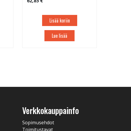
62,85 €
Lisää koriin
Lue lisää
Verkkokauppainfo
Sopimusehdot
Toimitustavat