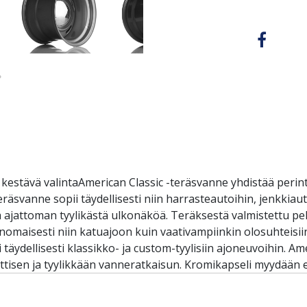
ja kestävä valintaAmerican Classic -teräsvanne yhdistää peri
svanne sopii täydellisesti niin harrasteautoihin, jenkkiaut
a ajattoman tyylikästä ulkonäköä. Teräksestä valmistettu pel
nomaisesti niin katuajoon kuin vaativampiinkin olosuhteisii
täydellisesti klassikko- ja custom-tyylisiin ajoneuvoihin. A
nttisen ja tyylikkään vanneratkaisun. Kromikapseli myydään er