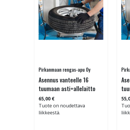
Pirkanmaan rengas-apu Oy
Pirk
16 T
Asennus vanteelle 16
Ase
tuumaan asti+allelaitto
tuu
 94
65,00 €
55,
Tuote on noudettava
Tuo
liikkeestä.
liik