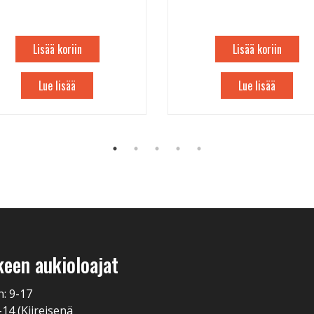
Lisää koriin
Lisää koriin
Lue lisää
Lue lisää
keen aukioloajat
n: 9-17
-14 (Kiireisenä