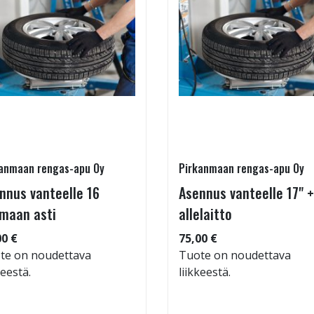
anmaan rengas-apu Oy
Pirkanmaan rengas-apu Oy
nnus vanteelle 16
Asennus vanteelle 17" +
maan asti
allelaitto
00 €
75,00 €
te on noudettava
Tuote on noudettava
keestä.
liikkeestä.