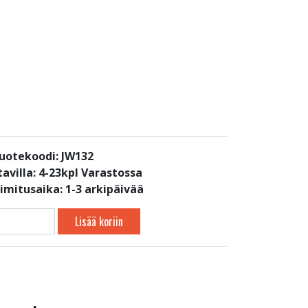
uotekoodi: JW132
avilla:
4-23kpl Varastossa
oimitusaika: 1-3 arkipäivää
Lisää koriin