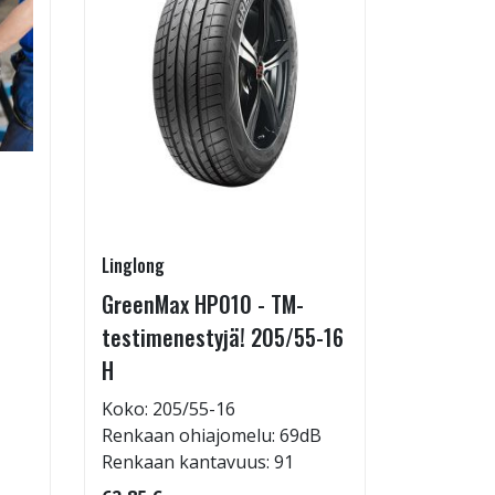
Linglong
Pirkanmaa
GreenMax HP010 - TM-
Asennus 
testimenestyjä! 205/55-16
allelaitt
H
85,00 €
Tuote on
Koko: 205/55-16
liikkeestä
Renkaan ohiajomelu: 69dB
Renkaan kantavuus: 91