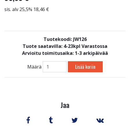
sis. alv 25,5% 18,46 €
Tuotekoodi: JW126
Tuote saatavilla:
4-23kpl Varastossa
Arvioitu toimitusaika: 1-3 arkipäivää
Lisää koriin
Määrä
Jaa