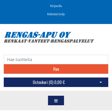
Kirjaudu
Rekisteröidy
Hae
Ostoskori (
0
)
0,00 €
Avaa os