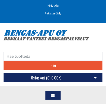
Kirjaudu
Rekisteröidy
Hae
Ostoskori (
0
)
0,00 €
Avaa os