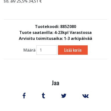
sis. alv 25,5% 34,51 €
Tuotekoodi: 885Z080
Tuote saatavilla:
4-23kpl Varastossa
Arvioitu toimitusaika: 1-3 arkipäivää
Lisää koriin
Määrä
Jaa