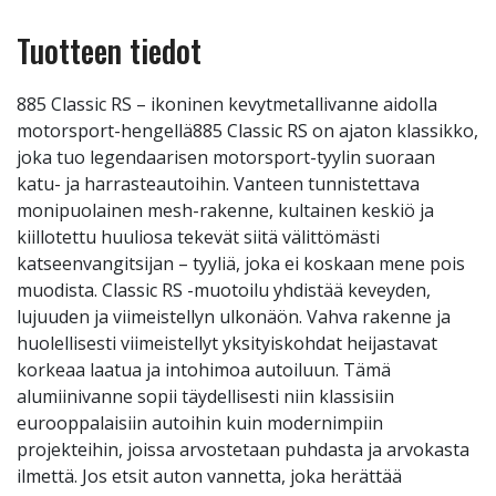
Tuotteen tiedot
885 Classic RS – ikoninen kevytmetallivanne aidolla
motorsport-hengellä885 Classic RS on ajaton klassikko,
joka tuo legendaarisen motorsport-tyylin suoraan
katu- ja harrasteautoihin. Vanteen tunnistettava
monipuolainen mesh-rakenne, kultainen keskiö ja
kiillotettu huuliosa tekevät siitä välittömästi
katseenvangitsijan – tyyliä, joka ei koskaan mene pois
muodista. Classic RS -muotoilu yhdistää keveyden,
lujuuden ja viimeistellyn ulkonäön. Vahva rakenne ja
huolellisesti viimeistellyt yksityiskohdat heijastavat
korkeaa laatua ja intohimoa autoiluun. Tämä
alumiinivanne sopii täydellisesti niin klassisiin
eurooppalaisiin autoihin kuin modernimpiin
projekteihin, joissa arvostetaan puhdasta ja arvokasta
ilmettä. Jos etsit auton vannetta, joka herättää