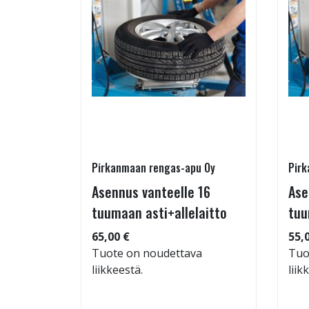
Pirkanmaan rengas-apu Oy
Pirk
16 T
Asennus vanteelle 16
Ase
tuumaan asti+allelaitto
tuu
 94
65,00 €
55,
Tuote on noudettava
Tuo
liikkeestä.
liik