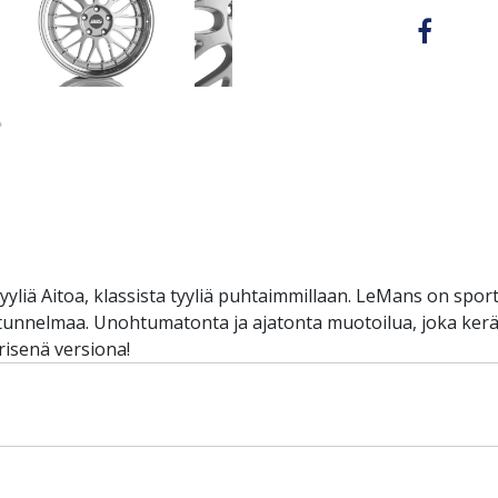
yliä Aitoa, klassista tyyliä puhtaimmillaan. LeMans on sport
 tunnelmaa. Unohtumatonta ja ajatonta muotoilua, joka kerää
risenä versiona!