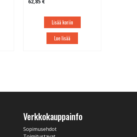
62,85 €
Lisää koriin
Lue lisää
Verkkokauppainfo
Sopimusehdot
Toimitustavat