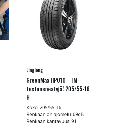
Linglong
Pirkanmaa
GreenMax HP010 - TM-
Asennus 
testimenestyjä! 205/55-16
allelaitt
H
85,00 €
Tuote on
Koko: 205/55-16
liikkeestä
Renkaan ohiajomelu: 69dB
Renkaan kantavuus: 91