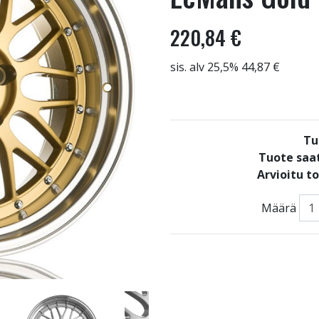
220,84 €
sis. alv 25,5% 44,87 €
Tu
Tuote saat
Arvioitu t
Määrä