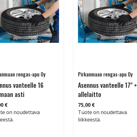
anmaan rengas-apu Oy
Pirkanmaan rengas-apu Oy
nnus vanteelle 16
Asennus vanteelle 17" +
maan asti
allelaitto
00 €
75,00 €
te on noudettava
Tuote on noudettava
keestä.
liikkeestä.