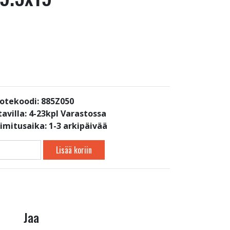
otekoodi: 885Z050
avilla:
4-23kpl Varastossa
oimitusaika: 1-3 arkipäivää
Lisää koriin
Jaa