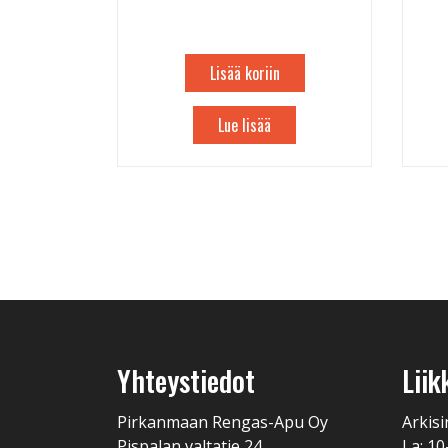
Lisää koriin
Lue lisää
Yhteystiedot
Liik
Pirkanmaan Rengas-Apu Oy
Arkisi
Pispalan valtatie 24
La: 10