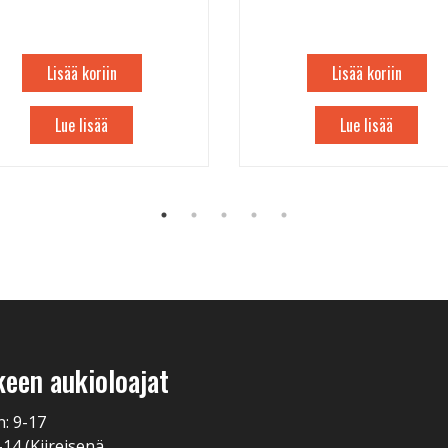
Lisää koriin
Lisää koriin
Lue lisää
Lue lisää
keen aukioloajat
n: 9-17
-14 (Kiireisenä