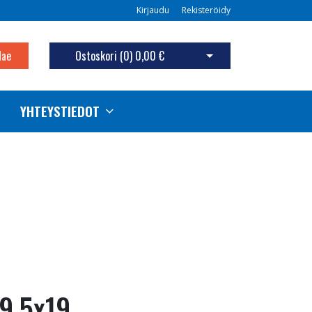
Kirjaudu
Rekisteröidy
Hae
Ostoskori (
0
)
0,00 €
Avaa ostoskori
YHTEYSTIEDOT
9.5x19