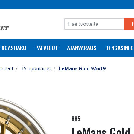
RENGASHAKU
PALVELUT
AJANVARAUS
RENGASINFO
anteet
19-tuumaiset
LeMans Gold 9.5x19
885
LeMans Gold 