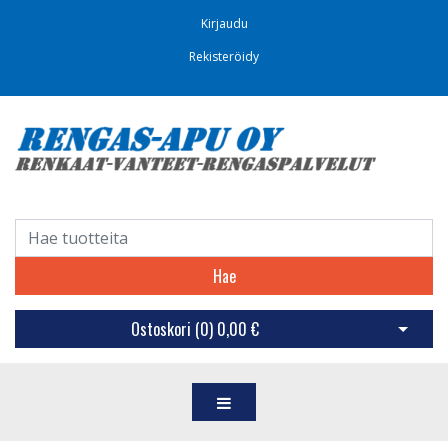
Kirjaudu
Rekisteröidy
Hae
Ostoskori (
0
)
0,00 €
Avaa os