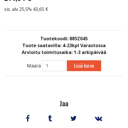
sis. alv 25,5% 43,65 €
Tuotekoodi: 885Z045
Tuote saatavilla:
4-23kpl Varastossa
Arvioitu toimitusaika: 1-3 arkipäivää
Lisää koriin
Määrä
Jaa