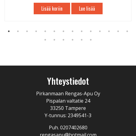
Lisää koriin
Lue lisää
Yhteystiedot
Pirkanmaan Rengas-Apu Oy
Pispalan valtatie 24
33250 Tampere
Y-tunnus: 2349541-3
Puh. 0207402680
rengasapu@hotmail.com