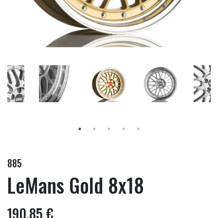
885
LeMans Gold 8x18
190,85 €