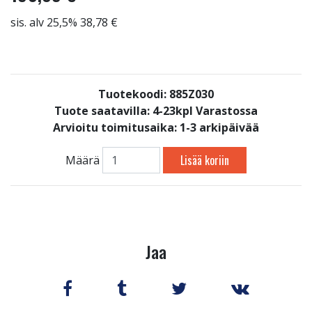
sis. alv 25,5% 38,78 €
Tuotekoodi: 885Z030
Tuote saatavilla:
4-23kpl Varastossa
Arvioitu toimitusaika: 1-3 arkipäivää
Lisää koriin
Määrä
Jaa