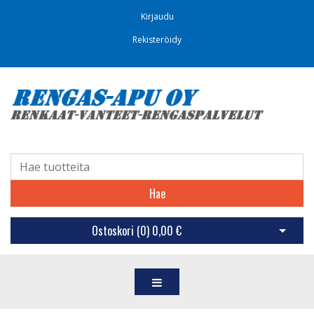
Kirjaudu
Rekisteröidy
Hae
Ostoskori (
0
)
0,00 €
Avaa os