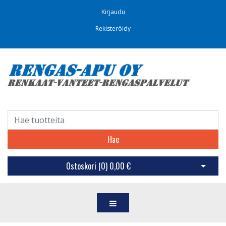
Kirjaudu
Rekisteröidy
Hae
Ostoskori (
0
)
0,00 €
Avaa os