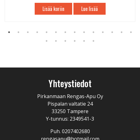
Lisää koriin
Lue lisää
Yhteystiedot
Pirkanmaan Rengas-Apu Oy
Pispalan valtatie 24
33250 Tampere
Y-tunnus: 2349541-3
Puh. 0207402680
rengasapu@hotmail.com