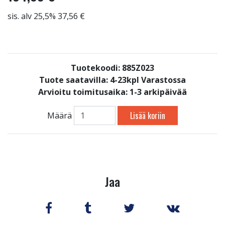
sis. alv 25,5% 37,56 €
Tuotekoodi: 885Z023
Tuote saatavilla:
4-23kpl Varastossa
Arvioitu toimitusaika: 1-3 arkipäivää
Lisää koriin
Määrä
Jaa