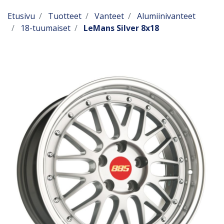
Etusivu
Tuotteet
Vanteet
Alumiinivanteet
18-tuumaiset
LeMans Silver 8x18