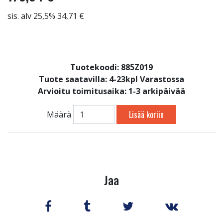
sis. alv 25,5% 34,71 €
Tuotekoodi: 885Z019
Tuote saatavilla:
4-23kpl Varastossa
Arvioitu toimitusaika: 1-3 arkipäivää
Lisää koriin
Määrä
Jaa