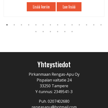
Lisää koriin
Lue lisää
Yhteystiedot
Pirkanmaan Rengas-Apu Oy
Pispalan valtatie 24
33250 Tampere
Y-tunnus: 2349541-3
Puh. 0207402680
rengasapu@hotmail.com