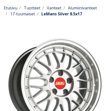
Etusivu
Tuotteet
Vanteet
Alumiinivanteet
17-tuumaiset
LeMans Silver 8.5x17