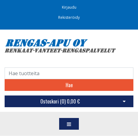
Kirjaudu
Rekisteröidy
Hae
Ostoskori (
0
)
0,00 €
Avaa os