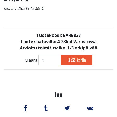
sis. alv 25,5% 43,65 €
Tuotekoodi: BARB837
Tuote saatavilla:
4-23kpl Varastossa
Arvioitu toimitusaika: 1-3 arkipäivää
Lisää koriin
Määrä
Jaa