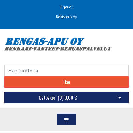
Kirjaudu
Rekisteröidy
Hae
Ostoskori (
0
)
0,00 €
Avaa os