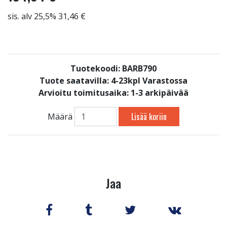
sis. alv 25,5% 31,46 €
Tuotekoodi: BARB790
Tuote saatavilla:
4-23kpl Varastossa
Arvioitu toimitusaika: 1-3 arkipäivää
Lisää koriin
Määrä
Jaa