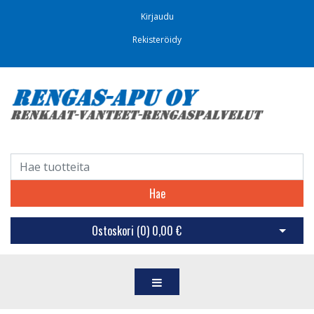
Kirjaudu
Rekisteröidy
Hae
Ostoskori (
0
)
0,00 €
Avaa os