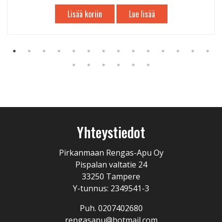
Lisää koriin
Lue lisää
Yhteystiedot
Pirkanmaan Rengas-Apu Oy
Pispalan valtatie 24
33250 Tampere
Y-tunnus: 2349541-3
Puh. 0207402680
rengasapu@hotmail.com