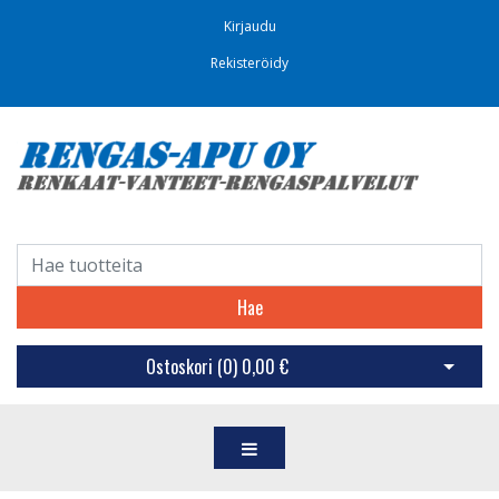
Kirjaudu
Rekisteröidy
Hae
Ostoskori (
0
)
0,00 €
Avaa os