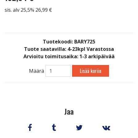
sis. alv 25,5% 26,99 €
Tuotekoodi: BARY725
Tuote saatavilla:
4-23kpl Varastossa
Arvioitu toimitusaika: 1-3 arkipäivää
Lisää koriin
Määrä
Jaa