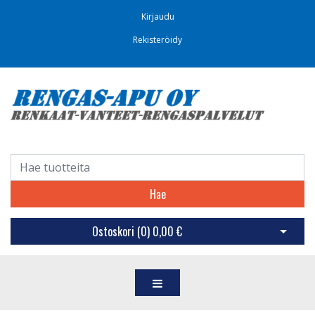
Kirjaudu
Rekisteröidy
Hae
Ostoskori (
0
)
0,00 €
Avaa os