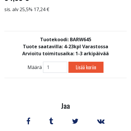
sis. alv 25,5% 17,24 €
Tuotekoodi: BARW645
Tuote saatavilla:
4-23kpl Varastossa
Arvioitu toimitusaika: 1-3 arkipäivää
Lisää koriin
Määrä
Jaa