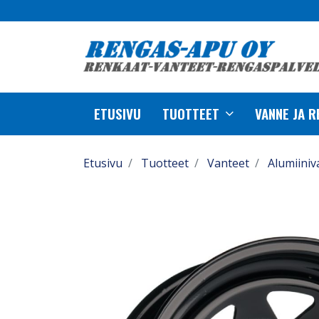
ETUSIVU
TUOTTEET
VANNE JA 
Etusivu
Tuotteet
Vanteet
Alumiiniv