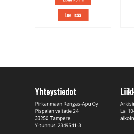
Lue lisää
Yhteystiedot
Liik
Pirkanmaan Rengas-Apu Oy
Arkisi
Pispalan valtatie 24
La: 10
33250 Tampere
aikoin
Y-tunnus: 2349541-3