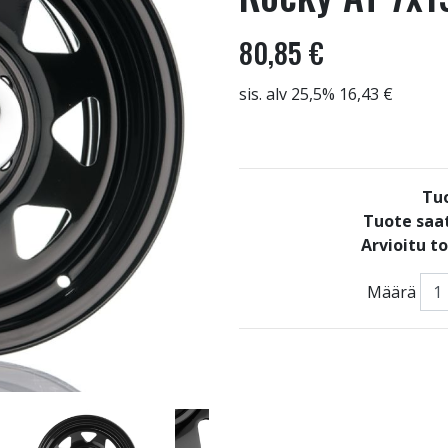
80,85 €
sis. alv 25,5% 16,43 €
Tu
Tuote saat
Arvioitu t
Määrä