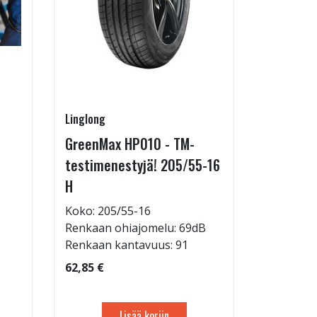
Linglong
Pirkanmaa
GreenMax HP010 - TM-
Asennus 
testimenestyjä! 205/55-16
allelaitt
H
85,00 €
Tuote on
Koko: 205/55-16
liikkeestä
Renkaan ohiajomelu: 69dB
Renkaan kantavuus: 91
62,85 €
Lisää koriin