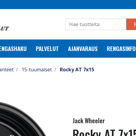
RENGASHAKU
PALVELUT
AJANVARAUS
RENGASINFO
anteet
15-tuumaiset
Rocky AT 7x15
Jack Wheeler
Rocky AT 7x1