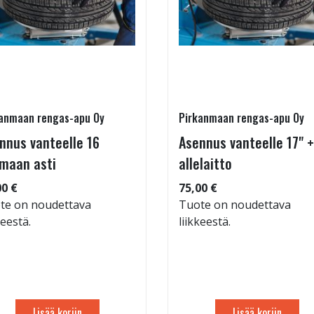
anmaan rengas-apu Oy
Pirkanmaan rengas-apu Oy
nnus vanteelle 16
Asennus vanteelle 17" +
maan asti
allelaitto
00 €
75,00 €
te on noudettava
Tuote on noudettava
keestä.
liikkeestä.
Lisää koriin
Lisää koriin