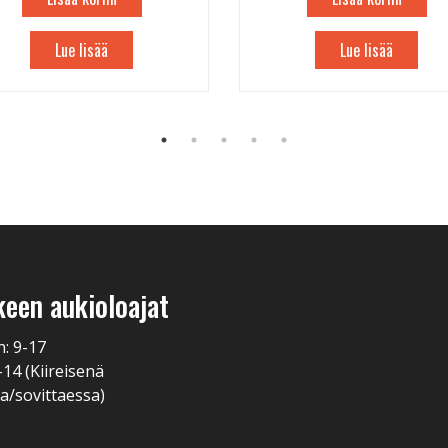
Lue lisää
Lue lisää
keen aukioloajat
n: 9-17
-14 (Kiireisenä
a/sovittaessa)