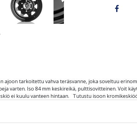
ajoon tarkoitettu vahva teräsvanne, joka soveltuu erinomai
peja varten. Iso 84 mm keskireikä, pulttisovitteinen. Voit kä
skiö ei kuulu vanteen hintaan. Tutustu isoon kromikeskiöön