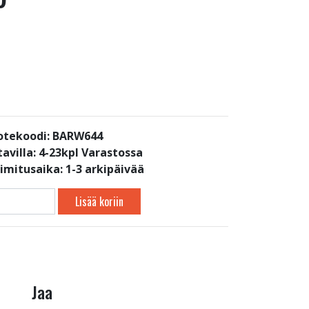
otekoodi: BARW644
avilla:
4-23kpl Varastossa
oimitusaika: 1-3 arkipäivää
Lisää koriin
Jaa