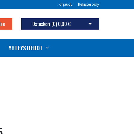
Kirjaudu
Rekisteröidy
Hae
Ostoskori (
0
)
0,00 €
Avaa ostoskori
YHTEYSTIEDOT
5