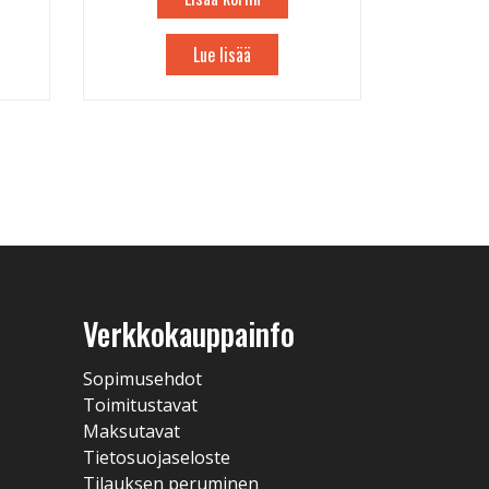
Lue lisää
Verkkokauppainfo
Sopimusehdot
Toimitustavat
Maksutavat
Tietosuojaseloste
Tilauksen peruminen