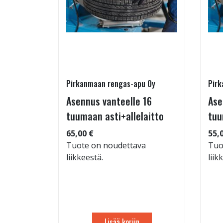
Pirkanmaan rengas-apu Oy
Pirk
 TM-
Asennus vanteelle 16
Ase
95/60-15
tuumaan asti+allelaitto
tuu
65,00 €
55,
Tuote on noudettava
Tuo
liikkeestä.
liik
: 71dB
 88
Lisää koriin