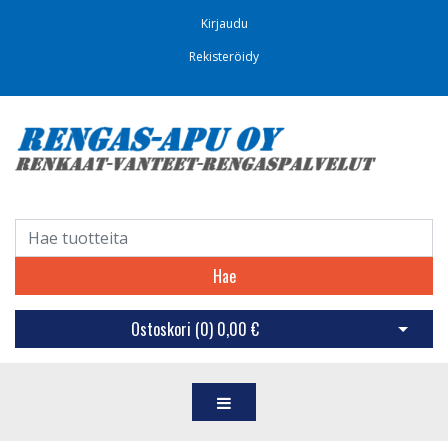
Kirjaudu
Rekisteröidy
Hae
Ostoskori (
0
)
0,00 €
Avaa os