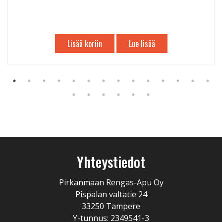
Lisää koriin
Lue lisää
Yhteystiedot
Pirkanmaan Rengas-Apu Oy
Pispalan valtatie 24
33250 Tampere
Y-tunnus: 2349541-3