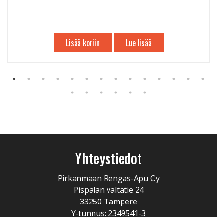
Lisää koriin
Lue lisää
Yhteystiedot
Pirkanmaan Rengas-Apu Oy
Pispalan valtatie 24
33250 Tampere
Y-tunnus: 2349541-3