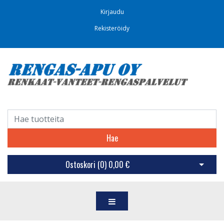
Kirjaudu
Rekisteröidy
Hae
Ostoskori (
0
)
0,00 €
Avaa os