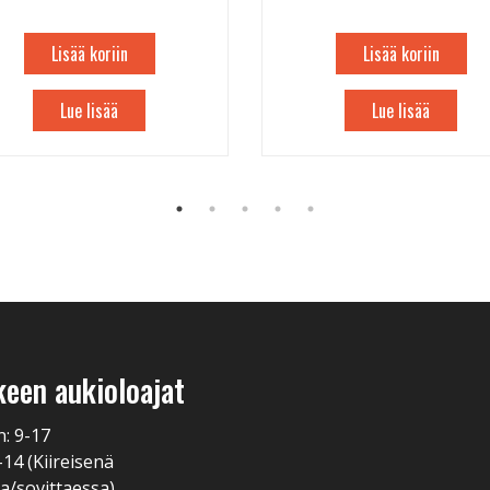
Lisää koriin
Lisää koriin
Lue lisää
Lue lisää
keen aukioloajat
n: 9-17
-14 (Kiireisenä
a/sovittaessa)