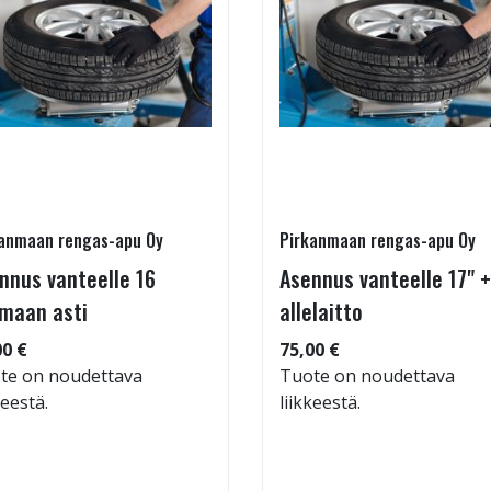
anmaan rengas-apu Oy
Pirkanmaan rengas-apu Oy
nnus vanteelle 16
Asennus vanteelle 17" +
maan asti
allelaitto
00 €
75,00 €
te on noudettava
Tuote on noudettava
keestä.
liikkeestä.