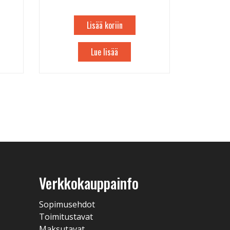
Lisää koriin
Lue lisää
Verkkokauppainfo
Sopimusehdot
Toimitustavat
Maksutavat