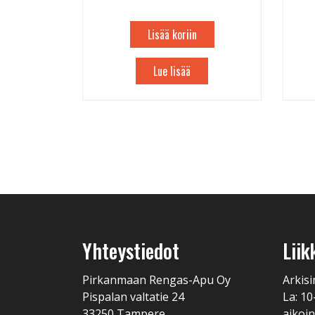
Lisää koriin
Lue lisää
Yhteystiedot
Liik
Pirkanmaan Rengas-Apu Oy
Arkisi
Pispalan valtatie 24
La: 10
33250 Tampere
aikoin