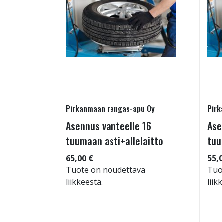
Pirkanmaan rengas-apu Oy
Pirk
16 T
Asennus vanteelle 16
Ase
tuumaan asti+allelaitto
tuu
 94
65,00 €
55,
Tuote on noudettava
Tuo
liikkeestä.
liik