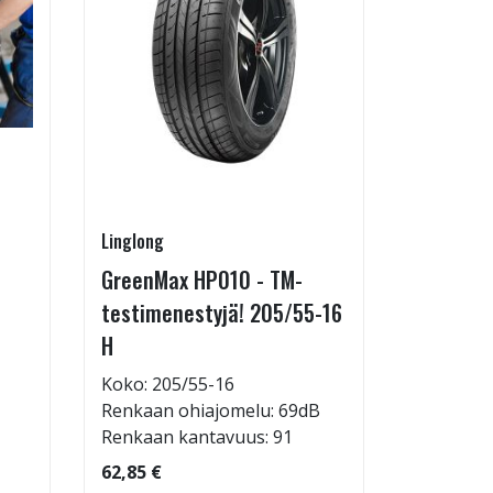
Linglong
Pirkanmaa
GreenMax HP010 - TM-
Asennus 
testimenestyjä! 205/55-16
allelaitt
H
85,00 €
Tuote on
Koko: 205/55-16
liikkeestä
Renkaan ohiajomelu: 69dB
Renkaan kantavuus: 91
62,85 €