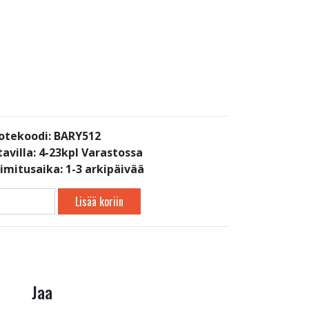
otekoodi: BARY512
avilla:
4-23kpl Varastossa
oimitusaika: 1-3 arkipäivää
Lisää koriin
Jaa