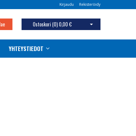
Kirjaudu
Rekisteröidy
Hae
Ostoskori (
0
)
0,00 €
Avaa ostoskori
YHTEYSTIEDOT