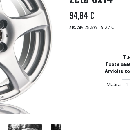
94,84 €
sis. alv 25,5% 19,27 €
Tu
Tuote saat
Arvioitu t
Määrä