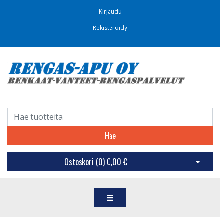
Kirjaudu
Rekisteröidy
Hae
Ostoskori (
0
)
0,00 €
Avaa os