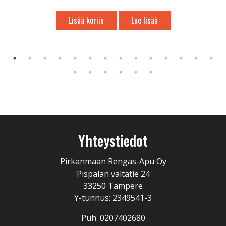
Lisää koriin
Lue lisää
Yhteystiedot
Pirkanmaan Rengas-Apu Oy
Pispalan valtatie 24
33250 Tampere
Y-tunnus: 2349541-3
Puh. 0207402680