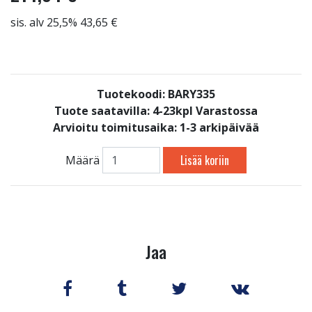
sis. alv 25,5% 43,65 €
Tuotekoodi: BARY335
Tuote saatavilla:
4-23kpl Varastossa
Arvioitu toimitusaika: 1-3 arkipäivää
Lisää koriin
Määrä
Jaa