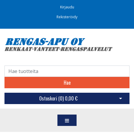
Kirjaudu
Rekisteröidy
Hae
Ostoskori (
0
)
0,00 €
Avaa os