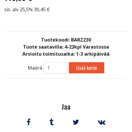
sis. alv 25,5% 30,45 €
Tuotekoodi: BARZ230
Tuote saatavilla:
4-23kpl Varastossa
Arvioitu toimitusaika: 1-3 arkipäivää
Lisää koriin
Määrä
Jaa