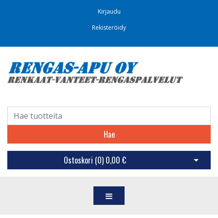
Kirjaudu
Rekisteröidy
Hae
Ostoskori (
0
)
0,00 €
Avaa os