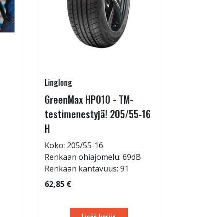
Linglong
Pirkanmaa
GreenMax HP010 - TM-
Asennus 
testimenestyjä! 205/55-16
allelaitt
H
85,00 €
Tuote on
Koko: 205/55-16
liikkeestä
Renkaan ohiajomelu: 69dB
Renkaan kantavuus: 91
62,85 €