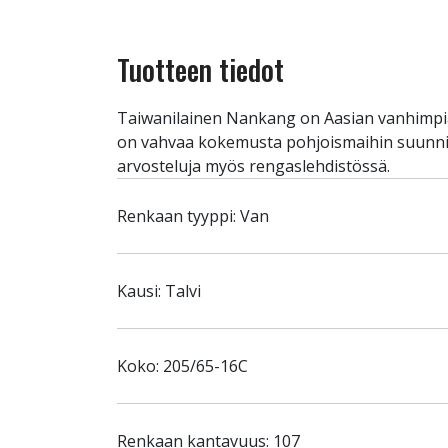
Tuotteen tiedot
Taiwanilainen Nankang on Aasian vanhimpia j
on vahvaa kokemusta pohjoismaihin suunnite
arvosteluja myös rengaslehdistössä.
Renkaan tyyppi: Van
Kausi: Talvi
Koko: 205/65-16C
Renkaan kantavuus: 107