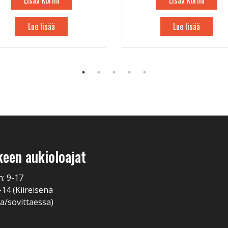
Lisää koriin
Lisää koriin
Lue lisää
Lue lisää
keen aukioloajat
n: 9-17
-14 (Kiireisenä
a/sovittaessa)