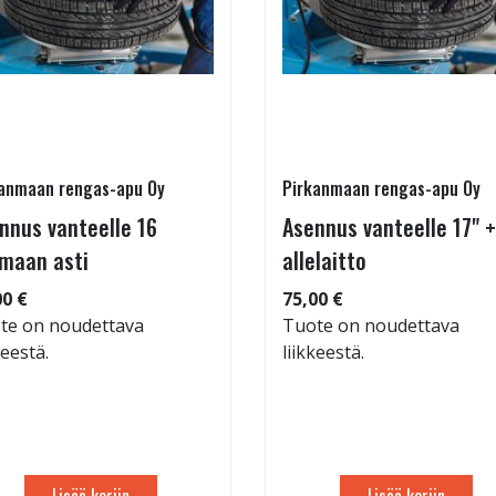
anmaan rengas-apu Oy
Pirkanmaan rengas-apu Oy
nnus vanteelle 16
Asennus vanteelle 17" +
maan asti
allelaitto
00 €
75,00 €
te on noudettava
Tuote on noudettava
keestä.
liikkeestä.