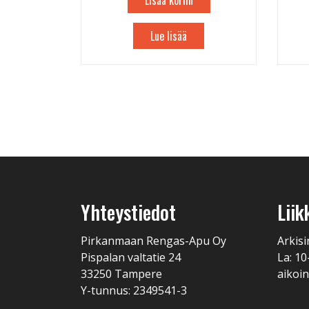
Lisää koriin
Lue lisää
Yhteystiedot
Liik
Pirkanmaan Rengas-Apu Oy
Arkisi
Pispalan valtatie 24
La: 10
33250 Tampere
aikoin
Y-tunnus: 2349541-3