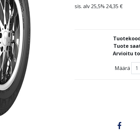
sis. alv 25,5% 24,35 €
Tuotekood
Tuote saat
Arvioitu t
Määrä