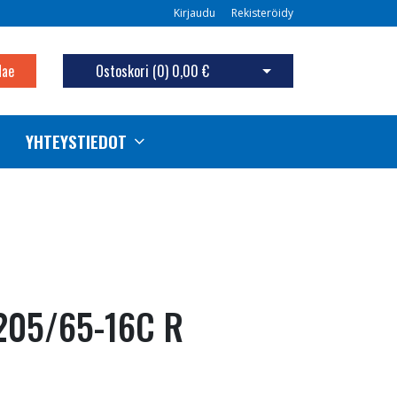
Kirjaudu
Rekisteröidy
Hae
Ostoskori (
0
)
0,00 €
Avaa ostoskori
YHTEYSTIEDOT
 205/65-16C R