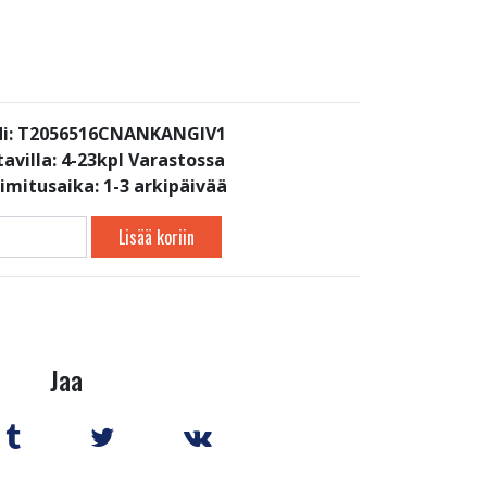
i: T2056516CNANKANGIV1
avilla:
4-23kpl Varastossa
oimitusaika: 1-3 arkipäivää
Lisää koriin
Jaa