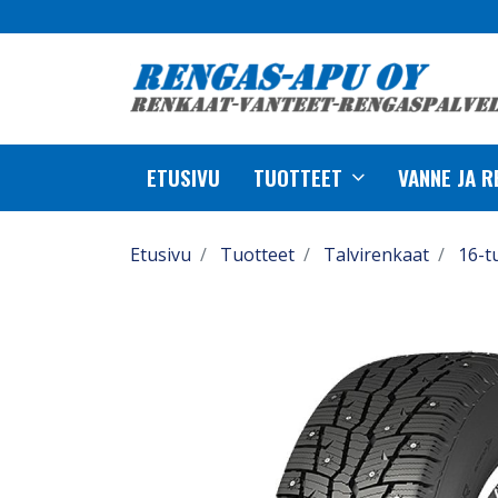
ETUSIVU
TUOTTEET
VANNE JA 
Etusivu
Tuotteet
Talvirenkaat
16-t