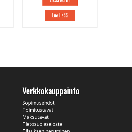
Lisää koriin
Lue lisää
Verkkokauppainfo
Sopimusehdot
Toimitustavat
Maksutavat
Tietosuojaseloste
Tilauksen peruminen