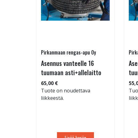
Pirkanmaan rengas-apu Oy
Pirk
- ja
Asennus vanteelle 16
Ase
estys
tuumaan asti+allelaitto
tuu
65,00 €
55,
Tuote on noudettava
Tuo
liikkeestä.
liik
: 71dB
 94