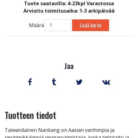
Tuote saatavilla:
4-23kpl Varastossa
Arvioitu toimitusaika: 1-3 arkipäivää
Lisää koriin
Määrä
Jaa
Tuotteen tiedot
Taiwanilainen Nankang on Aasian vanhimpia ja
perinteikkäimpiä rengasvalmistajia, jonka tietotaito ja