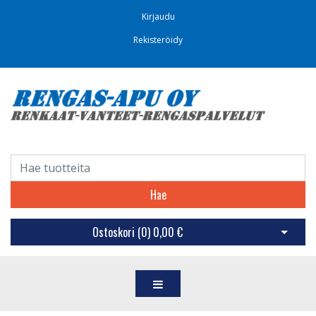
Kirjaudu
Rekisteröidy
Hae
Ostoskori (
0
)
0,00 €
Avaa os