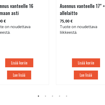
nnus vanteelle 16
Asennus vanteelle 17" +
maan asti
allelaitto
00 €
75,00 €
te on noudettava
Tuote on noudettava
keestä.
liikkeestä.
Lisää koriin
Lisää koriin
Lue lisää
Lue lisää