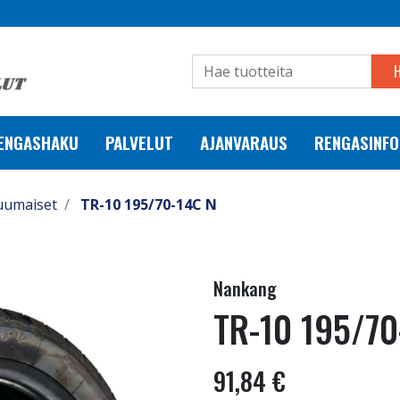
RENGASHAKU
PALVELUT
AJANVARAUS
RENGASINFO
uumaiset
TR-10 195/70-14C N
Nankang
TR-10 195/70
91,84 €