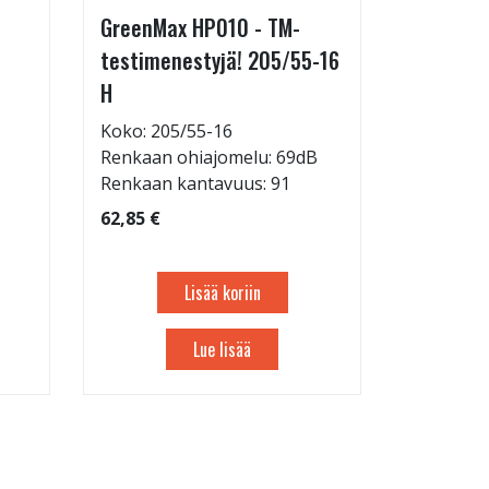
GreenMax HP010 - TM-
Asennus 
testimenestyjä! 205/55-16
allelaitt
H
85,00 €
Tuote on
Koko: 205/55-16
liikkeestä
Renkaan ohiajomelu: 69dB
Renkaan kantavuus: 91
62,85 €
Lisää koriin
Lue lisää