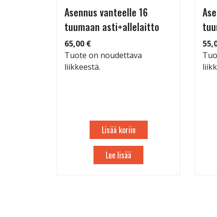
 TM-
Asennus vanteelle 16
Ase
95/60-15
tuumaan asti+allelaitto
tuu
65,00 €
55,
Tuote on noudettava
Tuo
liikkeestä.
liik
: 71dB
 88
Lisää koriin
Lue lisää