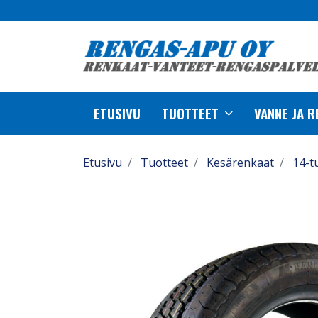
ETUSIVU
TUOTTEET
VANNE JA 
Etusivu
Tuotteet
Kesärenkaat
14-t