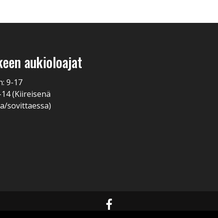
keen aukioloajat
n: 9-17
-14 (Kiireisenä
a/sovittaessa)