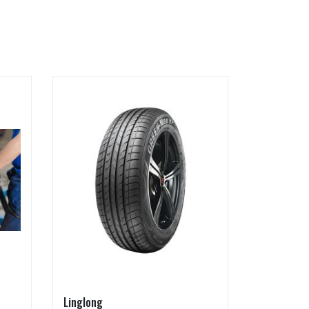
Linglong
Pirkanmaa