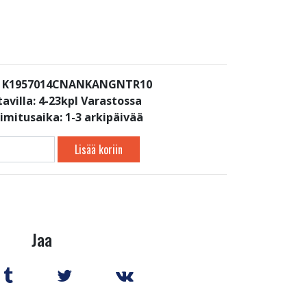
: K1957014CNANKANGNTR10
avilla:
4-23kpl Varastossa
oimitusaika: 1-3 arkipäivää
Lisää koriin
Jaa