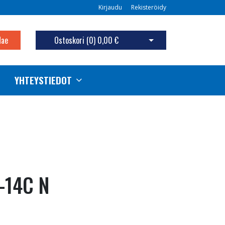
Kirjaudu
Rekisteröidy
Hae
Ostoskori (
0
)
0,00 €
Avaa ostoskori
YHTEYSTIEDOT
-14C N