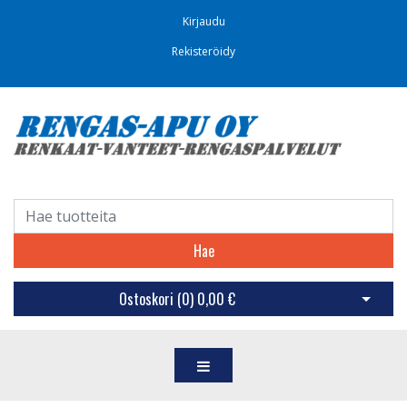
Kirjaudu
Rekisteröidy
Hae
Ostoskori (
0
)
0,00 €
Avaa os