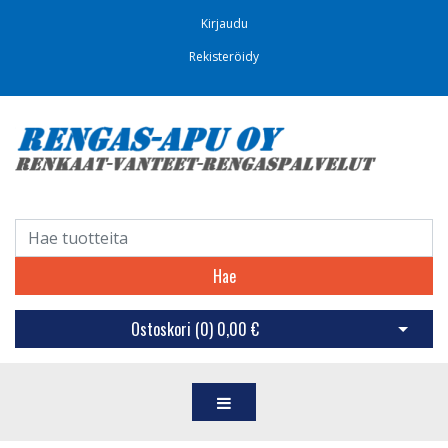
Kirjaudu
Rekisteröidy
Hae
Ostoskori (
0
)
0,00 €
Avaa os