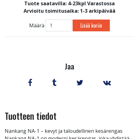
Tuote saatavilla:
4-23kpl Varastossa
Arvioitu toimitusaika: 1-3 arkipäivää
Lisää koriin
Määrä
Jaa
Tuotteen tiedot
Nankang NA-1 – kevyt ja taloudellinen kesärengas
Nankang NA-1 on moderni kesärengas, joka yhdistää