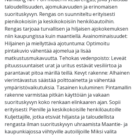
taloudellisuuden, ajomukavuuden ja erinomaisen
suorituskyvyn. Rengas on suunniteltu erityisesti
pienikokoisiin ja keskikokoisiin henkilöautoihin.
Rengas tarjoaa turvallisen ja hiljaisen ajokokemuksen
niin kaupungissa kuin maantiellä. Avainominaisuudet:
Hiljainen ja miellyttävä ajotuntuma: Optimoitu
pintakuvio vähentää ajomelua ja lisää
matkustusmukavuutta. Tehokas vedenpoisto: Leveät
pituussuuntaiset urat ja uritus estävät vesiliirtoa ja
parantavat pitoa märillä teillä. Kevyt rakenne: Alhainen
vierintävastus säästää polttoainetta ja vähentää
ympäristövaikutuksia. Tasainen kuluminen: Pintamallin
rakenne varmistaa pitkän käyttöiän ja vakaan
suorituskyvyn koko renkaan elinkaaren ajan. Sopii
erityisesti: Pienille ja keskikokoisille henkilöautoille
Kuljettajille, jotka etsivät hiljaista ja taloudellista
rengasta ilman suorituskyvyn uhraamista Maantie- ja
kaupunkiajossa viihtyville autoilijoille Miksi valita