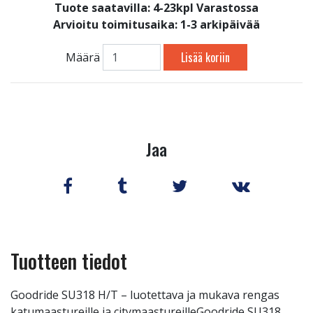
Tuote saatavilla:
4-23kpl Varastossa
Arvioitu toimitusaika: 1-3 arkipäivää
Lisää koriin
Määrä
Jaa
Tuotteen tiedot
Goodride SU318 H/T – luotettava ja mukava rengas
katumaastureille ja citymaastureilleGoodride SU318