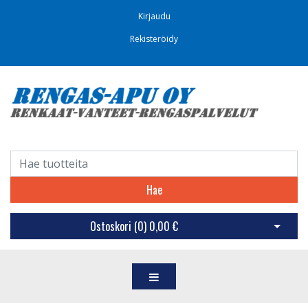
Kirjaudu
Rekisteröidy
Hae
Ostoskori (
0
)
0,00 €
Avaa os