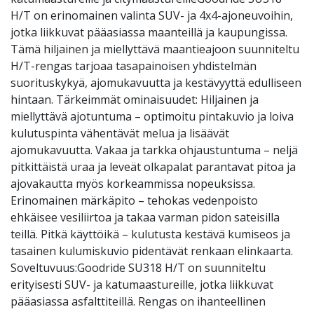
H/T on erinomainen valinta SUV- ja 4x4-ajoneuvoihin,
jotka liikkuvat pääasiassa maanteillä ja kaupungissa.
Tämä hiljainen ja miellyttävä maantieajoon suunniteltu
H/T-rengas tarjoaa tasapainoisen yhdistelmän
suorituskykyä, ajomukavuutta ja kestävyyttä edulliseen
hintaan. Tärkeimmät ominaisuudet: Hiljainen ja
miellyttävä ajotuntuma – optimoitu pintakuvio ja loiva
kulutuspinta vähentävät melua ja lisäävät
ajomukavuutta. Vakaa ja tarkka ohjaustuntuma – neljä
pitkittäistä uraa ja leveät olkapalat parantavat pitoa ja
ajovakautta myös korkeammissa nopeuksissa.
Erinomainen märkäpito – tehokas vedenpoisto
ehkäisee vesiliirtoa ja takaa varman pidon sateisilla
teillä. Pitkä käyttöikä – kulutusta kestävä kumiseos ja
tasainen kulumiskuvio pidentävät renkaan elinkaarta.
Soveltuvuus:Goodride SU318 H/T on suunniteltu
erityisesti SUV- ja katumaastureille, jotka liikkuvat
pääasiassa asfalttiteillä. Rengas on ihanteellinen