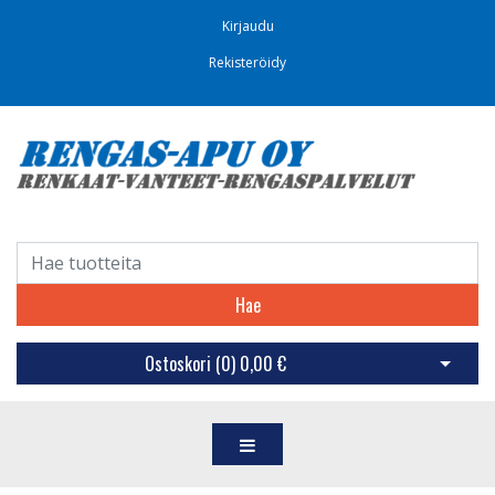
Kirjaudu
Rekisteröidy
Hae
Ostoskori (
0
)
0,00 €
Avaa os