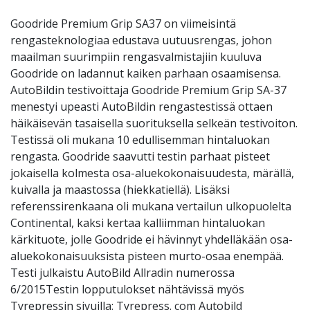
Goodride Premium Grip SA37 on viimeisintä
rengasteknologiaa edustava uutuusrengas, johon
maailman suurimpiin rengasvalmistajiin kuuluva
Goodride on ladannut kaiken parhaan osaamisensa.
AutoBildin testivoittaja Goodride Premium Grip SA-37
menestyi upeasti AutoBildin rengastestissä ottaen
häikäisevän tasaisella suorituksella selkeän testivoiton.
Testissä oli mukana 10 edullisemman hintaluokan
rengasta. Goodride saavutti testin parhaat pisteet
jokaisella kolmesta osa-aluekokonaisuudesta, märällä,
kuivalla ja maastossa (hiekkatiellä). Lisäksi
referenssirenkaana oli mukana vertailun ulkopuolelta
Continental, kaksi kertaa kalliimman hintaluokan
kärkituote, jolle Goodride ei hävinnyt yhdelläkään osa-
aluekokonaisuuksista pisteen murto-osaa enempää.
Testi julkaistu AutoBild Allradin numerossa
6/2015Testin lopputulokset nähtävissä myös
Tyrepressin sivuilla: Tyrepress. com Autobild