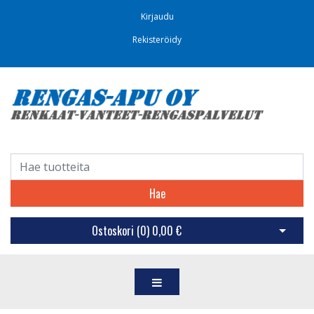
Kirjaudu
Rekisteröidy
Hae
Ostoskori (
0
)
0,00 €
Avaa os