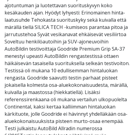
ajotuntuman ja luotettavan suorituskyvyn koko
kesäkauden ajan. Hyödyt lyhyesti: Erinomainen hinta-
laatusuhde Tehokasta suorituskyky sekä kuivalla että
märällä tiellä SILICA TECH -kumiseos parantaa pitoa ja
jarrutustehoa Syvät vesikanavat ehkäisevät vesiliirtoa
Soveltuu henkilöautoihin ja SUV-ajoneuvoihin
AutoBildin testivoittaja Goodride Premium Grip SA-37
menestyi upeasti AutoBildin rengastestissä ottaen
häikäisevän tasaisella suorituksella selkeän testivoiton.
Testissä oli mukana 10 edullisemman hintaluokan
rengasta. Goodride saavutti testin parhaat pisteet
jokaisella kolmesta osa-aluekokonaisuudesta, märällä,
kuivalla ja maastossa (hiekkatiellä). Lisäksi
referenssirenkaana oli mukana vertailun ulkopuolelta
Continental, kaksi kertaa kalliimman hintaluokan
kärkituote, jolle Goodride ei hävinnyt yhdelläkään osa-
aluekokonaisuuksista pisteen murto-osaa enempää.
Testi julkaistu AutoBild Allradin numerossa