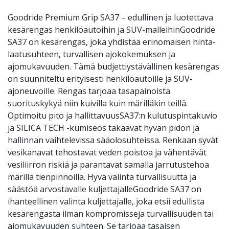
Goodride Premium Grip SA37 – edullinen ja luotettava
kesärengas henkilöautoihin ja SUV-malleihinGoodride
SA37 on kesärengas, joka yhdistää erinomaisen hinta-
laatusuhteen, turvallisen ajokokemuksen ja
ajomukavuuden. Tämä budjettiystävällinen kesärengas
on suunniteltu erityisesti henkilöautoille ja SUV-
ajoneuvoille. Rengas tarjoaa tasapainoista
suorituskykyä niin kuivilla kuin märilläkin teillä.
Optimoitu pito ja hallittavuusSA37:n kulutuspintakuvio
ja SILICA TECH -kumiseos takaavat hyvän pidon ja
hallinnan vaihtelevissa sääolosuhteissa. Renkaan syvät
vesikanavat tehostavat veden poistoa ja vähentävät
vesiliirron riskiä ja parantavat samalla jarrutustehoa
märillä tienpinnoilla. Hyvä valinta turvallisuutta ja
säästöä arvostavalle kuljettajalleGoodride SA37 on
ihanteellinen valinta kuljettajalle, joka etsii edullista
kesärengasta ilman kompromisseja turvallisuuden tai
ajomukavuuden suhteen. Se tarjoaa tasaisen