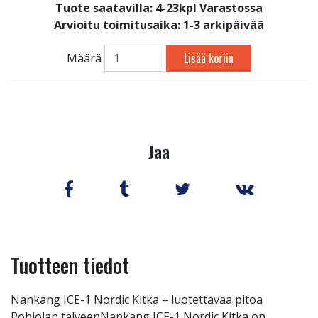
Tuote saatavilla:
4-23kpl Varastossa
Arvioitu toimitusaika: 1-3 arkipäivää
Lisää koriin
Määrä
Jaa
Tuotteen tiedot
Nankang ICE-1 Nordic Kitka – luotettavaa pitoa
Pohjolan talveenNankang ICE-1 Nordic Kitka on