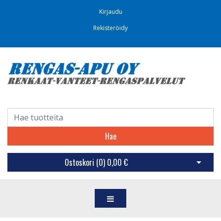
Kirjaudu
Rekisteröidy
Hae
Ostoskori (
0
)
0,00 €
Avaa os