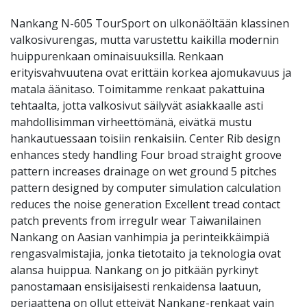
Nankang N-605 TourSport on ulkonäöltään klassinen
valkosivurengas, mutta varustettu kaikilla modernin
huippurenkaan ominaisuuksilla. Renkaan
erityisvahvuutena ovat erittäin korkea ajomukavuus ja
matala äänitaso. Toimitamme renkaat pakattuina
tehtaalta, jotta valkosivut säilyvät asiakkaalle asti
mahdollisimman virheettömänä, eivätkä mustu
hankautuessaan toisiin renkaisiin. Center Rib design
enhances stedy handling Four broad straight groove
pattern increases drainage on wet ground 5 pitches
pattern designed by computer simulation calculation
reduces the noise generation Excellent tread contact
patch prevents from irregulr wear Taiwanilainen
Nankang on Aasian vanhimpia ja perinteikkäimpiä
rengasvalmistajia, jonka tietotaito ja teknologia ovat
alansa huippua. Nankang on jo pitkään pyrkinyt
panostamaan ensisijaisesti renkaidensa laatuun,
periaattena on ollut etteivät Nankang-renkaat vain