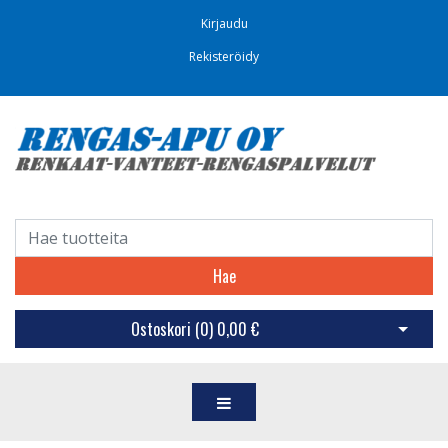
Kirjaudu
Rekisteröidy
Hae
Ostoskori (
0
)
0,00 €
Avaa os