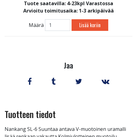
Tuote saatavilla:
4-23kpl Varastossa
Arvioitu toimitusaika: 1-3 arkipäivää
Lisää koriin
Määrä
Jaa
Tuotteen tiedot
Nankang SL-6 Suuntaa antava V-muotoinen uramalli
lisää renkaan vakautta Kolmiulotteinen muotoilu