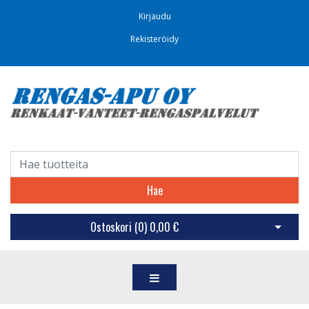
Kirjaudu
Rekisteröidy
Hae
Ostoskori (
0
)
0,00 €
Avaa os