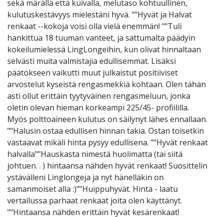
sekä märällä että kuivalla, melutaso kohtuullinen,
kulutuskestävyys mielestäni hyvä. ""Hyvät ja Halvat
renkaat --kokoja voisi olla vielä enemmän! ""Tuli
hankittua 18 tuuman vanteet, ja sattumalta päädyin
kokeilumielessä LingLongeihin, kun olivat hinnaltaan
selvästi muita valmistajia edullisemmat. Lisäksi
päätökseen vaikutti muut julkaistut positiiviset
arvostelut kyseistä rengasmekkiä kohtaan. Olen tähän
asti ollut erittäin tyytyväinen rengasmeluun, jonka
oletin olevan hieman korkeampi 225/45- profiililla.
Myös polttoaineen kulutus on säilynyt lähes ennallaan.
""Halusin ostaa edullisen hinnan takia. Ostan toisetkin
vastaavat mikäli hinta pysyy edullisena. ""Hyvät renkaat
halvalla""Hauskasta nimestä huolimatta (tai siitä
johtuen. . ) hintaansa nähden hyvät renkaat! Suosittelin
ystävälleni Linglongeja ja nyt hänelläkin on
samanmoiset alla :)""Huippuhyvät. Hinta - laatu
vertailussa parhaat renkaat joita olen käyttänyt.
""Hintaansa nähden erittäin hyvät kesärenkaat!