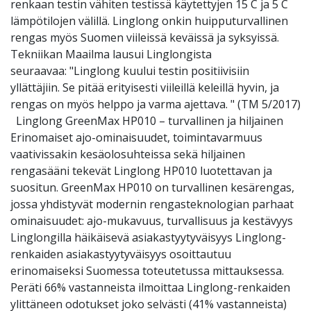
renkaan testin vähiten testissä käytettyjen 15 C ja 5 C
lämpötilojen välillä. Linglong onkin huipputurvallinen
rengas myös Suomen viileissä keväissä ja syksyissä.
Tekniikan Maailma lausui Linglongista
seuraavaa: "Linglong kuului testin positiivisiin
yllättäjiin. Se pitää erityisesti viileillä keleillä hyvin, ja
rengas on myös helppo ja varma ajettava. " (TM 5/2017)
Linglong GreenMax HP010 – turvallinen ja hiljainen
Erinomaiset ajo-ominaisuudet, toimintavarmuus
vaativissakin kesäolosuhteissa sekä hiljainen
rengasääni tekevät Linglong HP010 luotettavan ja
suositun. GreenMax HP010 on turvallinen kesärengas,
jossa yhdistyvät modernin rengasteknologian parhaat
ominaisuudet: ajo-mukavuus, turvallisuus ja kestävyys
Linglongilla häikäisevä asiakastyytyväisyys Linglong-
renkaiden asiakastyytyväisyys osoittautuu
erinomaiseksi Suomessa toteutetussa mittauksessa.
Peräti 66% vastanneista ilmoittaa Linglong-renkaiden
ylittäneen odotukset joko selvästi (41% vastanneista)