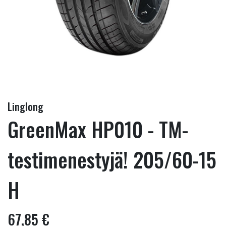
Linglong
GreenMax HP010 - TM-
testimenestyjä! 205/60-15
H
67,85 €