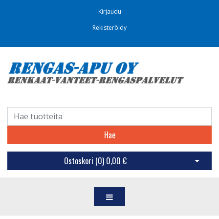
Kirjaudu
Rekisteröidy
Hae
Ostoskori (
0
)
0,00 €
Avaa os