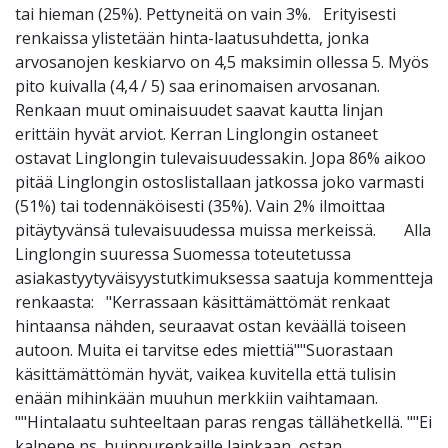
tai hieman (25%). Pettyneitä on vain 3%. Erityisesti
renkaissa ylistetään hinta-laatusuhdetta, jonka
arvosanojen keskiarvo on 4,5 maksimin ollessa 5. Myös
pito kuivalla (4,4 / 5) saa erinomaisen arvosanan.
Renkaan muut ominaisuudet saavat kautta linjan
erittäin hyvät arviot. Kerran Linglongin ostaneet
ostavat Linglongin tulevaisuudessakin. Jopa 86% aikoo
pitää Linglongin ostoslistallaan jatkossa joko varmasti
(51%) tai todennäköisesti (35%). Vain 2% ilmoittaa
pitäytyvänsä tulevaisuudessa muissa merkeissä. Alla
Linglongin suuressa Suomessa toteutetussa
asiakastyytyväisyystutkimuksessa saatuja kommentteja
renkaasta: "Kerrassaan käsittämättömät renkaat
hintaansa nähden, seuraavat ostan keväällä toiseen
autoon. Muita ei tarvitse edes miettiä""Suorastaan
käsittämättömän hyvät, vaikea kuvitella että tulisin
enään mihinkään muuhun merkkiin vaihtamaan.
""Hintalaatu suhteeltaan paras rengas tällähetkellä. ""Ei
kalpene ns. huippurenkaille lainkaan, ostan