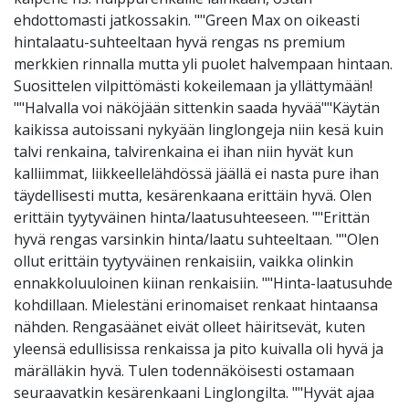
ehdottomasti jatkossakin. ""Green Max on oikeasti
hintalaatu-suhteeltaan hyvä rengas ns premium
merkkien rinnalla mutta yli puolet halvempaan hintaan.
Suosittelen vilpittömästi kokeilemaan ja yllättymään!
""Halvalla voi näköjään sittenkin saada hyvää""Käytän
kaikissa autoissani nykyään linglongeja niin kesä kuin
talvi renkaina, talvirenkaina ei ihan niin hyvät kun
kalliimmat, liikkeellelähdössä jäällä ei nasta pure ihan
täydellisesti mutta, kesärenkaana erittäin hyvä. Olen
erittäin tyytyväinen hinta/laatusuhteeseen. ""Erittän
hyvä rengas varsinkin hinta/laatu suhteeltaan. ""Olen
ollut erittäin tyytyväinen renkaisiin, vaikka olinkin
ennakkoluuloinen kiinan renkaisiin. ""Hinta-laatusuhde
kohdillaan. Mielestäni erinomaiset renkaat hintaansa
nähden. Rengasäänet eivät olleet häiritsevät, kuten
yleensä edullisissa renkaissa ja pito kuivalla oli hyvä ja
märälläkin hyvä. Tulen todennäköisesti ostamaan
seuraavatkin kesärenkaani Linglongilta. ""Hyvät ajaa