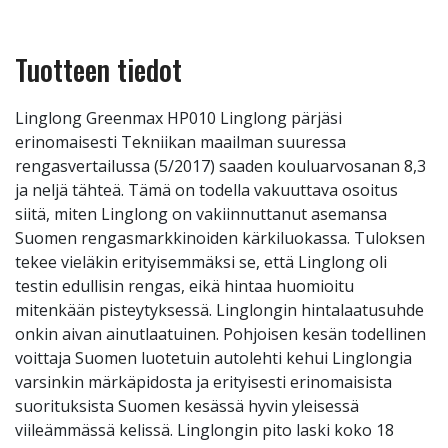
Tuotteen tiedot
Linglong Greenmax HP010 Linglong pärjäsi
erinomaisesti Tekniikan maailman suuressa
rengasvertailussa (5/2017) saaden kouluarvosanan 8,3
ja neljä tähteä. Tämä on todella vakuuttava osoitus
siitä, miten Linglong on vakiinnuttanut asemansa
Suomen rengasmarkkinoiden kärkiluokassa. Tuloksen
tekee vieläkin erityisemmäksi se, että Linglong oli
testin edullisin rengas, eikä hintaa huomioitu
mitenkään pisteytyksessä. Linglongin hintalaatusuhde
onkin aivan ainutlaatuinen. Pohjoisen kesän todellinen
voittaja Suomen luotetuin autolehti kehui Linglongia
varsinkin märkäpidosta ja erityisesti erinomaisista
suorituksista Suomen kesässä hyvin yleisessä
viileämmässä kelissä. Linglongin pito laski koko 18