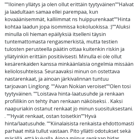
""Iloinen yllätys ja olen ollut erittäin tyytyväinen""Halvat
ja laadultaan samaa ellei parempaa, kun
kovaäänisemmät, kalliimmat ns huippurenkaat""Hinta
kohtaa laadun jopa isommissa kokoluokissa. :)""Aluksi
minulla oli hieman epäilyksiä itselleni täysin
tuntemattomasta rengasmerkistä, mutta testien
tulosten perusteella päätin ottaa kuitenkin riskin ja
yllätyinkin erittäin positiivisesti. Minulla ei ole ollut
kesärenkaiden kanssa minkäänlaisia ongelmia missään
keliolosuhteissa. Seuraavaksi minun on ostettava
nastarenkaat, ja ainoan järkivalinnan tuntuu
tarjoavan Linglong. ""Aivan Nokian veroiset""Olen tosi
tyytyväinen. ""Loistava hinta-laatusuhde ja renkaan
profiilikin on tehty ihan renkaan näköiseksi. . Kaksi
naapuriakin ostanut renkaat jo minun suosituksestani.
. ""Hyvät renkaat, ostan toisetkin""Hyvä
hinta/laatusuhde. ""Kiinalaisista renkaista ehdottomasti
parhaat mitä tullut vastaan. Pito yllätti odotukset sekä
märällä, että kuivalla. Ainoa miinus renkaan hidas