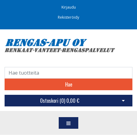
Kirjaudu
Rekisteröidy
Hae
Ostoskori (
0
)
0,00 €
Avaa os