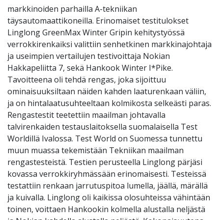
markkinoiden parhailla A-tekniikan
täysautomaattikoneilla. Erinomaiset testitulokset
Linglong GreenMax Winter Gripin kehitystyössä
verrokkirenkaiksi valittiin senhetkinen markkinajohtaja
ja useimpien vertailujen testivoittaja Nokian
Hakkapeliitta 7, sekä Hankook Winter I*Pike.
Tavoitteena oli tehdä rengas, joka sijoittuu
ominaisuuksiltaan näiden kahden laaturenkaan väliin,
ja on hintalaatusuhteeltaan kolmikosta selkeästi paras.
Rengastestit teetettiin maailman johtavalla
talvirenkaiden testauslaitoksella suomalaisella Test
Worldillä Ivalossa. Test World on Suomessa tunnettu
muun muassa tekemistään Tekniikan maailman
rengastesteistä. Testien perusteella Linglong pärjäsi
kovassa verrokkiryhmässään erinomaisesti. Testeissä
testattiin renkaan jarrutuspitoa lumella, jäällä, märällä
ja kuivalla. Linglong oli kaikissa olosuhteissa vähintään
toinen, voittaen Hankookin kolmella alustalla neljästä