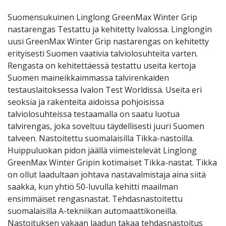
Suomensukuinen Linglong GreenMax Winter Grip
nastarengas Testattu ja kehitetty Ivalossa. Linglongin
uusi GreenMax Winter Grip nastarengas on kehitetty
erityisesti Suomen vaativia talviolosuhteita varten.
Rengasta on kehitettäessä testattu useita kertoja
Suomen maineikkaimmassa talvirenkaiden
testauslaitoksessa Ivalon Test Worldissä. Useita eri
seoksia ja rakenteita aidoissa pohjoisissa
talviolosuhteissa testaamalla on saatu luotua
talvirengas, joka soveltuu täydellisesti juuri Suomen
talveen. Nastoitettu suomalaisilla Tikka-nastoilla.
Huippuluokan pidon jäällä viimeistelevät Linglong
GreenMax Winter Gripin kotimaiset Tikka-nastat. Tikka
on ollut laadultaan johtava nastavalmistaja aina siitä
saakka, kun yhtiö 50-luvulla kehitti maailman
ensimmäiset rengasnastat. Tehdasnastoitettu
suomalaisilla A-tekniikan automaattikoneilla.
Nastoituksen vakaan laadun takaa tehdasnastoitus