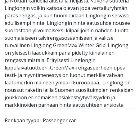
ja Nokian kahdella alustalla neljästä. Kokonaisuutena
Linglongin voikin katsoa olevan jopa vertailuryhmän
paras rengas, ja kun huomioidaan Linglongin selvästi
edullisempi hinta, Linglongin hintalaatusuhde nousee
suorastaan ylivoimaiseksi kilpailijoihin nähden. Luota
suomalaiseen talvirengasosaamiseen ja valitse
turvallinen Linglong GreenMax Winter Grip! Linglong
on yleisesti laadukkaimpana pidetty kiinalainen
rengasvalmistaja. Erityisesti Linglongin
lippulaivatuotteen, GreenMax-rengasperheen upea
testi- ja myyntimenestys on luonut merkille vahvan
laatumerkin maineen ympäri Eurooppaa. Linglong on
noussut raketin lailla Suomen suosituimpien renkaiden
joukkoon erinomaisen asiakastyytyväisyyden ja
markkinoiden parhaan hintalaatusuhteen ansiosta.
Renkaan tyyppi: Passenger car