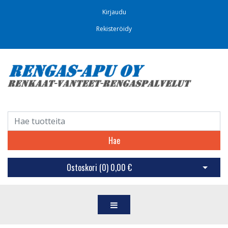
Kirjaudu
Rekisteröidy
Hae
Ostoskori (
0
)
0,00 €
Avaa os