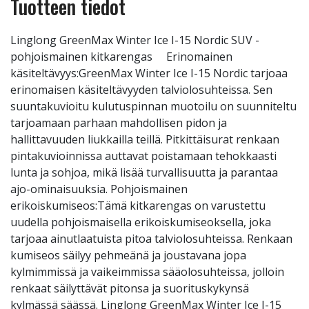
Tuotteen tiedot
Linglong GreenMax Winter Ice I-15 Nordic SUV -
pohjoismainen kitkarengas Erinomainen
käsiteltävyys:GreenMax Winter Ice I-15 Nordic tarjoaa
erinomaisen käsiteltävyyden talviolosuhteissa. Sen
suuntakuvioitu kulutuspinnan muotoilu on suunniteltu
tarjoamaan parhaan mahdollisen pidon ja
hallittavuuden liukkailla teillä. Pitkittäisurat renkaan
pintakuvioinnissa auttavat poistamaan tehokkaasti
lunta ja sohjoa, mikä lisää turvallisuutta ja parantaa
ajo-ominaisuuksia. Pohjoismainen
erikoiskumiseos:Tämä kitkarengas on varustettu
uudella pohjoismaisella erikoiskumiseoksella, joka
tarjoaa ainutlaatuista pitoa talviolosuhteissa. Renkaan
kumiseos säilyy pehmeänä ja joustavana jopa
kylmimmissä ja vaikeimmissa sääolosuhteissa, jolloin
renkaat säilyttävät pitonsa ja suorituskykynsä
kylmässä säässä. Linglong GreenMax Winter Ice I-15