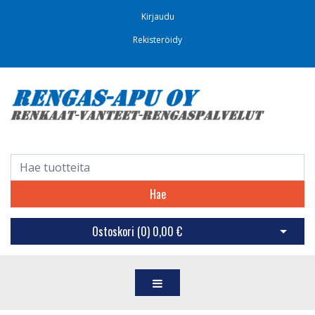
Kirjaudu
Rekisteröidy
Hae
Ostoskori (
0
)
0,00 €
Avaa os