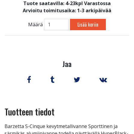
Tuote saatavilla:
4-23kpl Varastossa
Arvioitu toimitusaika: 1-3 arkipäivää
Lisää koriin
Määrä
Jaa
Tuotteen tiedot
Barzetta S-Cinque kevytmetallivanne Sporttinen ja
särmikäs alumiinivanne todella näyttävällä HyperBlack-