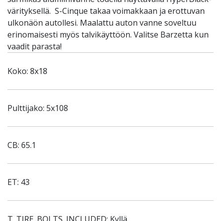
värityksellä. S-Cinque takaa voimakkaan ja erottuvan
ulkonäön autollesi. Maalattu auton vanne soveltuu
erinomaisesti myös talvikäyttöön. Valitse Barzetta kun
vaadit parasta!
Koko: 8x18
Pulttijako: 5x108
CB: 65.1
ET: 43
T_TIRE_BOLTS_INCLUDED: Kyllä