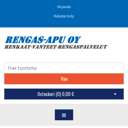
Kirjaudu
Rekisteröidy
Hae
Ostoskori (
0
)
0,00 €
Avaa os